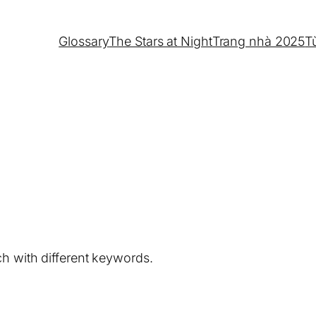
Glossary
The Stars at Night
Trang nhà 2025
T
ch with different keywords.