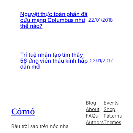
Nguyệt thực toàn phần đã
cứu mạng Columbus như
22/01/2018
thế nào?
Trí tuệ nhân tạo tìm thấy
56 ứng viên thấu kính hấp
02/11/2017
dẫn mới
Blog
Events
Cómó
About
Shop
FAQs
Patterns
Authors
Themes
Bầu trời sao trên nóc nhà