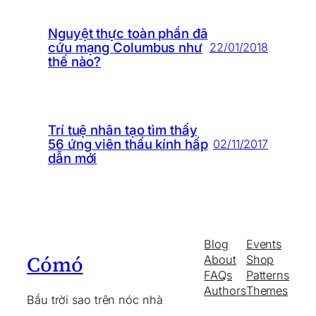
Nguyệt thực toàn phần đã
cứu mạng Columbus như
22/01/2018
thế nào?
Trí tuệ nhân tạo tìm thấy
56 ứng viên thấu kính hấp
02/11/2017
dẫn mới
Blog
Events
Cómó
About
Shop
FAQs
Patterns
Authors
Themes
Bầu trời sao trên nóc nhà