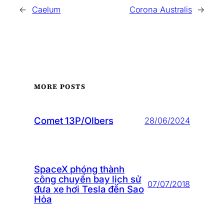
←
Caelum
Corona Australis
→
MORE POSTS
Comet 13P/Olbers
28/06/2024
SpaceX phóng thành
công chuyến bay lịch sử
07/07/2018
đưa xe hơi Tesla đến Sao
Hỏa