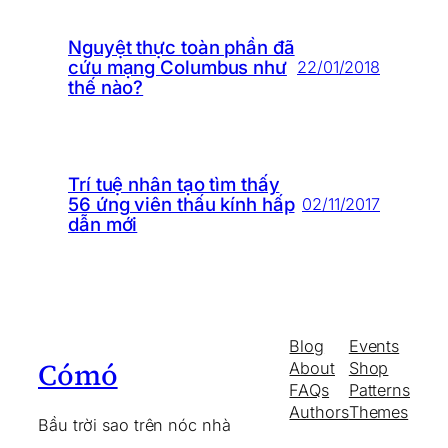
Nguyệt thực toàn phần đã
cứu mạng Columbus như
22/01/2018
thế nào?
Trí tuệ nhân tạo tìm thấy
56 ứng viên thấu kính hấp
02/11/2017
dẫn mới
Blog
Events
Cómó
About
Shop
FAQs
Patterns
Authors
Themes
Bầu trời sao trên nóc nhà