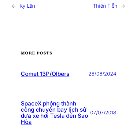
←
Kỳ Lân
Thiên Tiễn
→
MORE POSTS
Comet 13P/Olbers
28/06/2024
SpaceX phóng thành
công chuyến bay lịch sử
07/07/2018
đưa xe hơi Tesla đến Sao
Hỏa