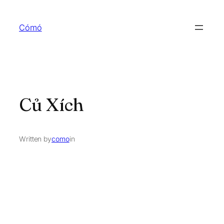
Skip
to
Cómó
content
Củ Xích
Written by
como
in