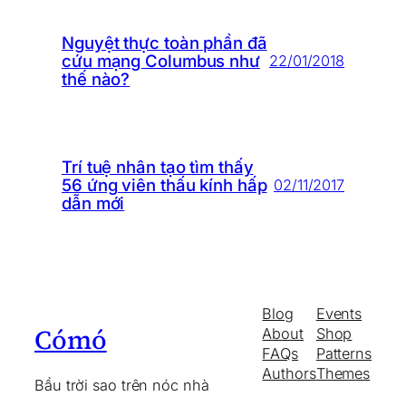
Nguyệt thực toàn phần đã
cứu mạng Columbus như
22/01/2018
thế nào?
Trí tuệ nhân tạo tìm thấy
56 ứng viên thấu kính hấp
02/11/2017
dẫn mới
Blog
Events
Cómó
About
Shop
FAQs
Patterns
Authors
Themes
Bầu trời sao trên nóc nhà