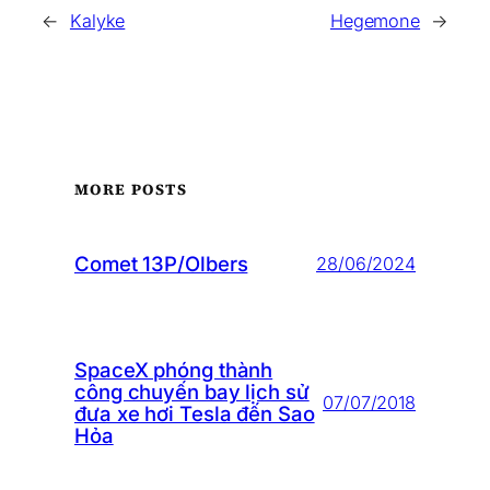
←
Kalyke
Hegemone
→
MORE POSTS
Comet 13P/Olbers
28/06/2024
SpaceX phóng thành
công chuyến bay lịch sử
07/07/2018
đưa xe hơi Tesla đến Sao
Hỏa