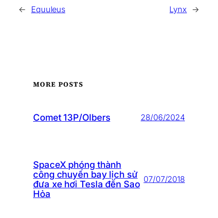
←
Equuleus
Lynx
→
MORE POSTS
Comet 13P/Olbers
28/06/2024
SpaceX phóng thành
công chuyến bay lịch sử
07/07/2018
đưa xe hơi Tesla đến Sao
Hỏa