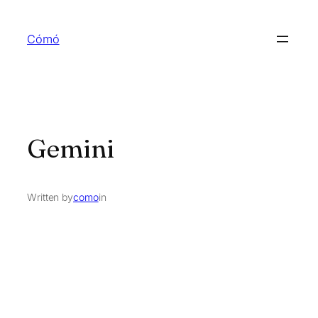
Skip
to
Cómó
content
Gemini
Written by
como
in