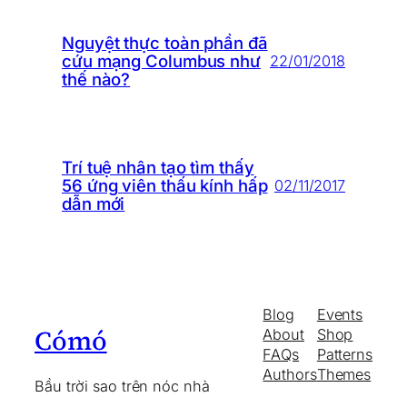
Nguyệt thực toàn phần đã
cứu mạng Columbus như
22/01/2018
thế nào?
Trí tuệ nhân tạo tìm thấy
56 ứng viên thấu kính hấp
02/11/2017
dẫn mới
Blog
Events
Cómó
About
Shop
FAQs
Patterns
Authors
Themes
Bầu trời sao trên nóc nhà