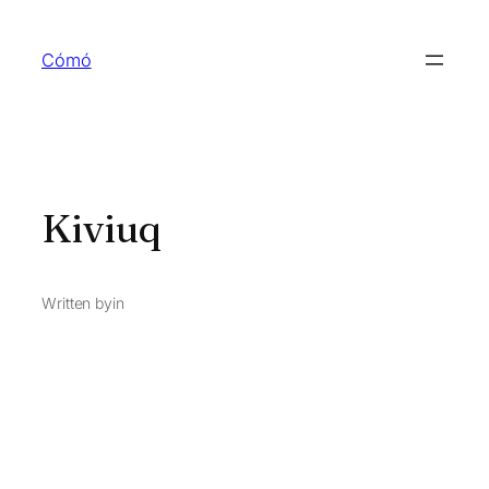
Skip
to
Cómó
content
Kiviuq
Written by
in