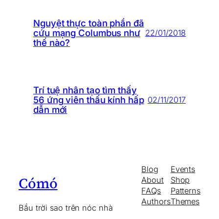
Nguyệt thực toàn phần đã
cứu mạng Columbus như
22/01/2018
thế nào?
Trí tuệ nhân tạo tìm thấy
56 ứng viên thấu kính hấp
02/11/2017
dẫn mới
Blog
Events
Cómó
About
Shop
FAQs
Patterns
Authors
Themes
Bầu trời sao trên nóc nhà