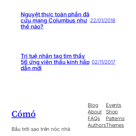
Nguyệt thực toàn phần đã
cứu mạng Columbus như
22/01/2018
thế nào?
Trí tuệ nhân tạo tìm thấy
56 ứng viên thấu kính hấp
02/11/2017
dẫn mới
Blog
Events
Cómó
About
Shop
FAQs
Patterns
Authors
Themes
Bầu trời sao trên nóc nhà