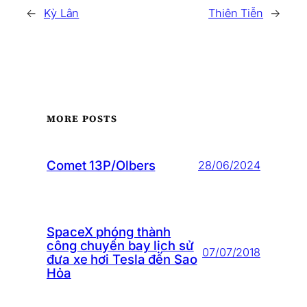
←
Kỳ Lân
Thiên Tiễn
→
MORE POSTS
Comet 13P/Olbers
28/06/2024
SpaceX phóng thành
công chuyến bay lịch sử
07/07/2018
đưa xe hơi Tesla đến Sao
Hỏa