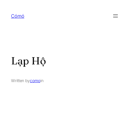
Skip
to
Cómó
content
Lạp Hộ
Written by
como
in