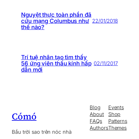
Nguyệt thực toàn phần đã
cứu mạng Columbus như
22/01/2018
thế nào?
Trí tuệ nhân tạo tìm thấy
56 ứng viên thấu kính hấp
02/11/2017
dẫn mới
Blog
Events
Cómó
About
Shop
FAQs
Patterns
Authors
Themes
Bầu trời sao trên nóc nhà