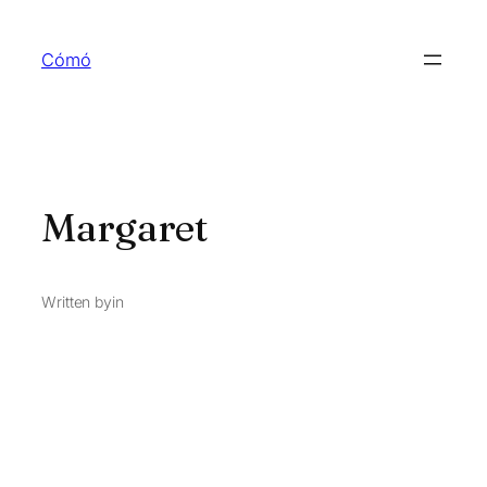
Skip
to
Cómó
content
Margaret
Written by
in