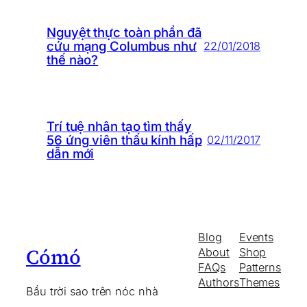
Nguyệt thực toàn phần đã
cứu mạng Columbus như
22/01/2018
thế nào?
Trí tuệ nhân tạo tìm thấy
56 ứng viên thấu kính hấp
02/11/2017
dẫn mới
Blog
Events
Cómó
About
Shop
FAQs
Patterns
Authors
Themes
Bầu trời sao trên nóc nhà