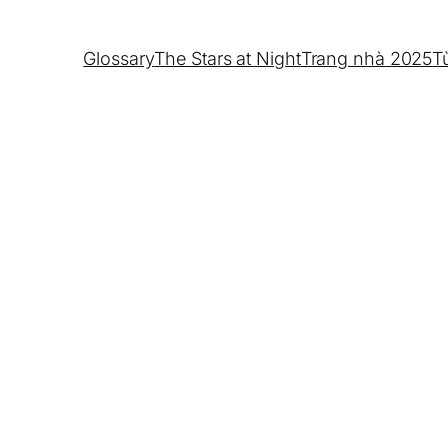
Glossary
The Stars at Night
Trang nhà 2025
T