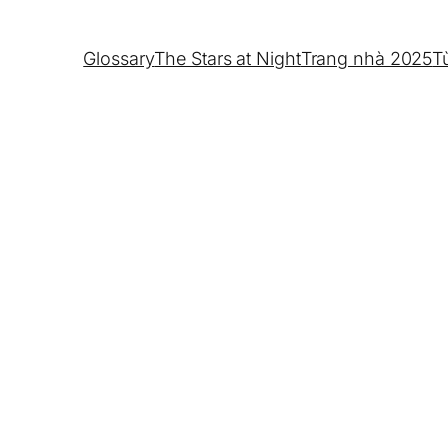
Glossary
The Stars at Night
Trang nhà 2025
T