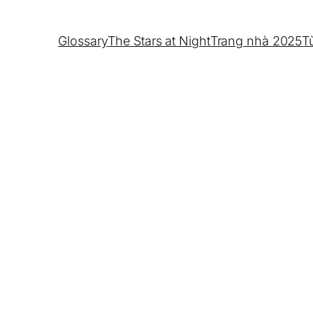
Glossary
The Stars at Night
Trang nhà 2025
T