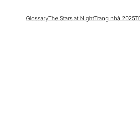
Glossary
The Stars at Night
Trang nhà 2025
T