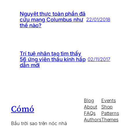
Nguyệt thực toàn phần đã
cứu mạng Columbus như
22/01/2018
thế nào?
Trí tuệ nhân tạo tìm thấy
56 ứng viên thấu kính hấp
02/11/2017
dẫn mới
Blog
Events
Cómó
About
Shop
FAQs
Patterns
Authors
Themes
Bầu trời sao trên nóc nhà