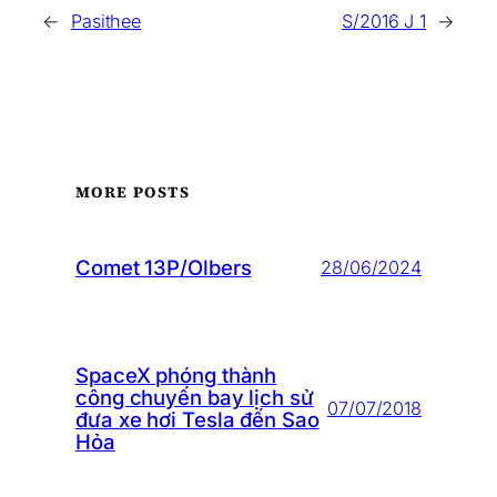
←
Pasithee
S/2016 J 1
→
MORE POSTS
Comet 13P/Olbers
28/06/2024
SpaceX phóng thành
công chuyến bay lịch sử
07/07/2018
đưa xe hơi Tesla đến Sao
Hỏa