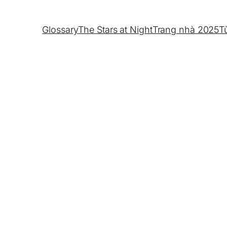
Glossary
The Stars at Night
Trang nhà 2025
T