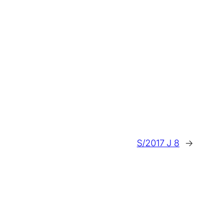
S/2017 J 8
→