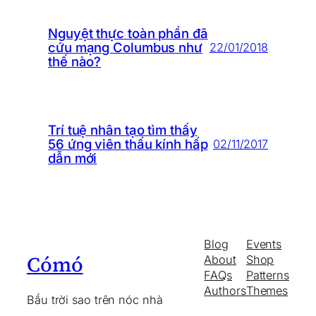
Nguyệt thực toàn phần đã
cứu mạng Columbus như
22/01/2018
thế nào?
Trí tuệ nhân tạo tìm thấy
56 ứng viên thấu kính hấp
02/11/2017
dẫn mới
Blog
Events
Cómó
About
Shop
FAQs
Patterns
Authors
Themes
Bầu trời sao trên nóc nhà