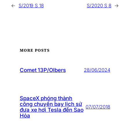
←
S/2019 S 18
S/2020 S 8
→
MORE POSTS
Comet 13P/Olbers
28/06/2024
SpaceX phóng thành
công chuyến bay lịch sử
07/07/2018
đưa xe hơi Tesla đến Sao
Hỏa