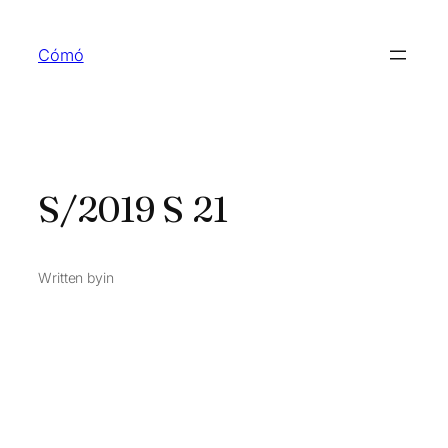
Skip
to
Cómó
content
S/2019 S 21
Written by
in