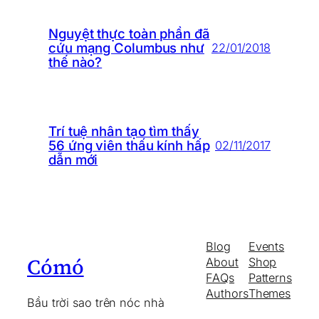
Nguyệt thực toàn phần đã
cứu mạng Columbus như
22/01/2018
thế nào?
Trí tuệ nhân tạo tìm thấy
56 ứng viên thấu kính hấp
02/11/2017
dẫn mới
Blog
Events
Cómó
About
Shop
FAQs
Patterns
Authors
Themes
Bầu trời sao trên nóc nhà