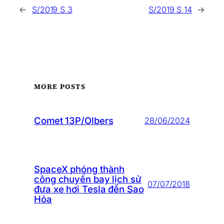
←
S/2019 S 3
S/2019 S 14
→
MORE POSTS
Comet 13P/Olbers
28/06/2024
SpaceX phóng thành
công chuyến bay lịch sử
07/07/2018
đưa xe hơi Tesla đến Sao
Hỏa