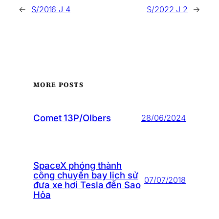
←
S/2016 J 4
S/2022 J 2
→
MORE POSTS
Comet 13P/Olbers
28/06/2024
SpaceX phóng thành
công chuyến bay lịch sử
07/07/2018
đưa xe hơi Tesla đến Sao
Hỏa