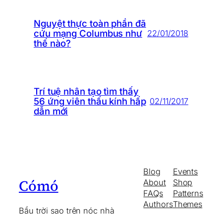
Nguyệt thực toàn phần đã
cứu mạng Columbus như
22/01/2018
thế nào?
Trí tuệ nhân tạo tìm thấy
56 ứng viên thấu kính hấp
02/11/2017
dẫn mới
Blog
Events
Cómó
About
Shop
FAQs
Patterns
Authors
Themes
Bầu trời sao trên nóc nhà