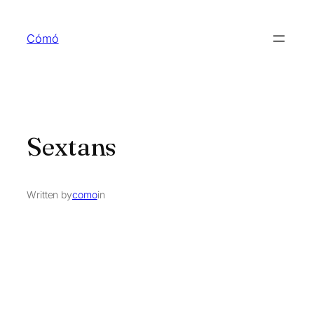
Skip
to
Cómó
content
Sextans
Written by
como
in