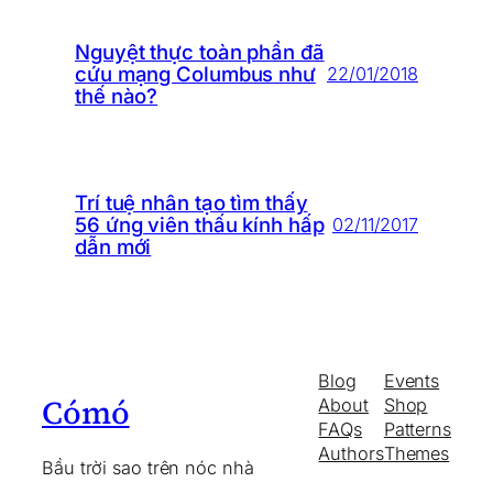
Nguyệt thực toàn phần đã
cứu mạng Columbus như
22/01/2018
thế nào?
Trí tuệ nhân tạo tìm thấy
56 ứng viên thấu kính hấp
02/11/2017
dẫn mới
Blog
Events
Cómó
About
Shop
FAQs
Patterns
Authors
Themes
Bầu trời sao trên nóc nhà