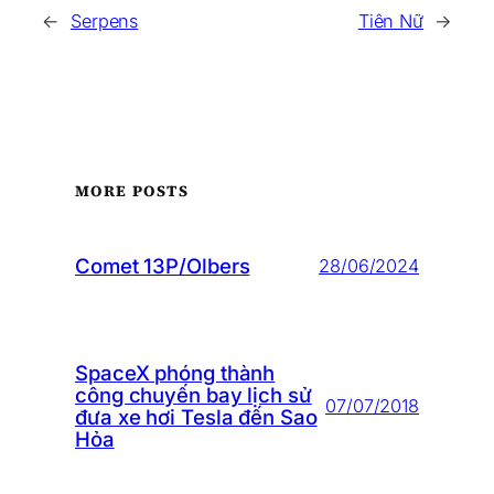
←
Serpens
Tiên Nữ
→
MORE POSTS
Comet 13P/Olbers
28/06/2024
SpaceX phóng thành
công chuyến bay lịch sử
07/07/2018
đưa xe hơi Tesla đến Sao
Hỏa