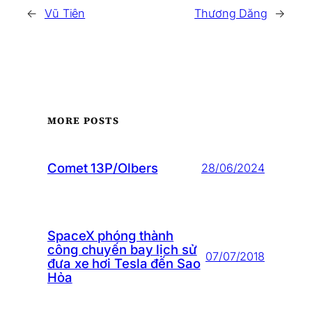
←
Vũ Tiên
Thương Dăng
→
MORE POSTS
Comet 13P/Olbers
28/06/2024
SpaceX phóng thành
công chuyến bay lịch sử
07/07/2018
đưa xe hơi Tesla đến Sao
Hỏa