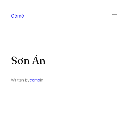
Skip
to
Cómó
content
Sơn Án
Written by
como
in