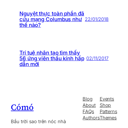
Nguyệt thực toàn phần đã
cứu mạng Columbus như
22/01/2018
thế nào?
Trí tuệ nhân tạo tìm thấy
56 ứng viên thấu kính hấp
02/11/2017
dẫn mới
Blog
Events
Cómó
About
Shop
FAQs
Patterns
Authors
Themes
Bầu trời sao trên nóc nhà