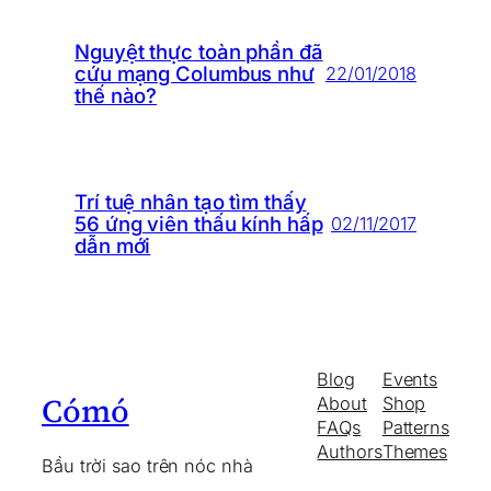
Nguyệt thực toàn phần đã
cứu mạng Columbus như
22/01/2018
thế nào?
Trí tuệ nhân tạo tìm thấy
56 ứng viên thấu kính hấp
02/11/2017
dẫn mới
Blog
Events
Cómó
About
Shop
FAQs
Patterns
Authors
Themes
Bầu trời sao trên nóc nhà