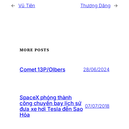
←
Vũ Tiên
Thương Dăng
→
MORE POSTS
Comet 13P/Olbers
28/06/2024
SpaceX phóng thành
công chuyến bay lịch sử
07/07/2018
đưa xe hơi Tesla đến Sao
Hỏa