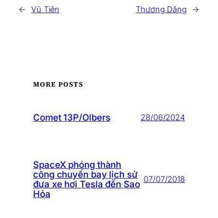
←
Vũ Tiên
Thương Dăng
→
MORE POSTS
Comet 13P/Olbers
28/06/2024
SpaceX phóng thành
công chuyến bay lịch sử
07/07/2018
đưa xe hơi Tesla đến Sao
Hỏa