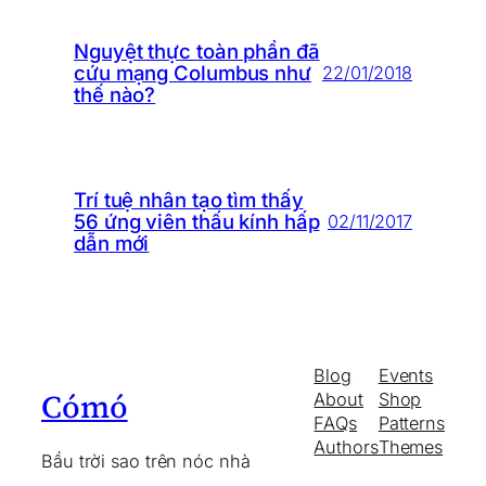
Nguyệt thực toàn phần đã
cứu mạng Columbus như
22/01/2018
thế nào?
Trí tuệ nhân tạo tìm thấy
56 ứng viên thấu kính hấp
02/11/2017
dẫn mới
Blog
Events
Cómó
About
Shop
FAQs
Patterns
Authors
Themes
Bầu trời sao trên nóc nhà