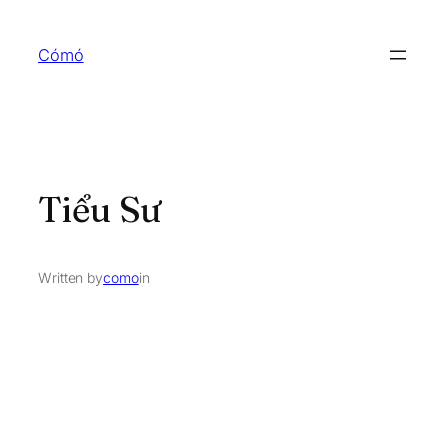
Skip
to
Cómó
content
Tiểu Sư
Written by
como
in