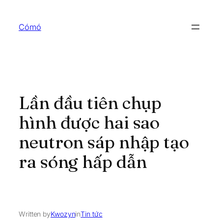
Skip
to
Cómó
content
Lần đầu tiên chụp
hình được hai sao
neutron sáp nhập tạo
ra sóng hấp dẫn
Written by
Kwozyn
in
Tin tức