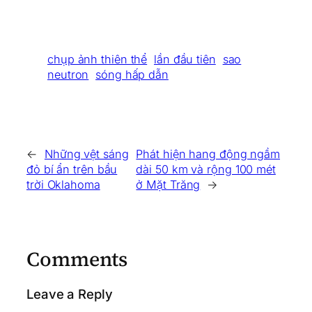
chụp ảnh thiên thể
lần đầu tiên
sao
neutron
sóng hấp dẫn
←
Những vệt sáng
Phát hiện hang động ngầm
đỏ bí ẩn trên bầu
dài 50 km và rộng 100 mét
trời Oklahoma
ở Mặt Trăng
→
Comments
Leave a Reply