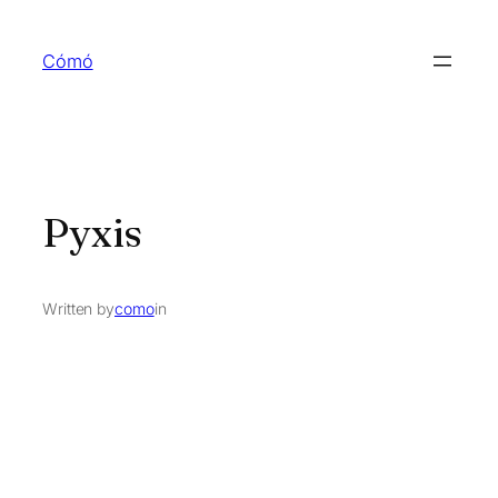
Skip
to
Cómó
content
Pyxis
Written by
como
in