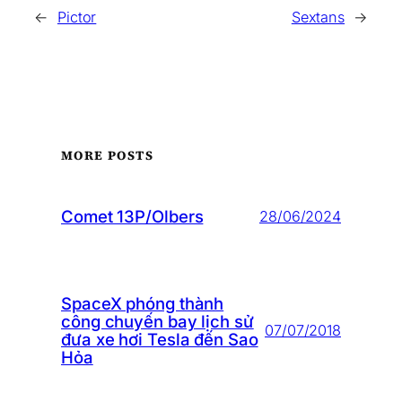
←
Pictor
Sextans
→
MORE POSTS
Comet 13P/Olbers
28/06/2024
SpaceX phóng thành
công chuyến bay lịch sử
07/07/2018
đưa xe hơi Tesla đến Sao
Hỏa