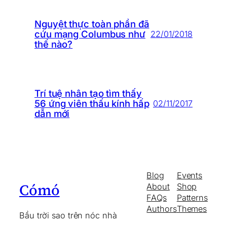
Nguyệt thực toàn phần đã
cứu mạng Columbus như
22/01/2018
thế nào?
Trí tuệ nhân tạo tìm thấy
56 ứng viên thấu kính hấp
02/11/2017
dẫn mới
Blog
Events
Cómó
About
Shop
FAQs
Patterns
Authors
Themes
Bầu trời sao trên nóc nhà