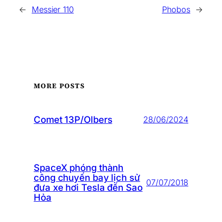
←
Messier 110
Phobos
→
MORE POSTS
Comet 13P/Olbers
28/06/2024
SpaceX phóng thành
công chuyến bay lịch sử
07/07/2018
đưa xe hơi Tesla đến Sao
Hỏa