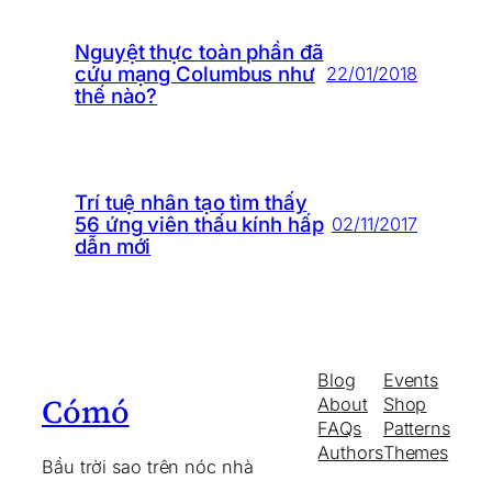
Nguyệt thực toàn phần đã
cứu mạng Columbus như
22/01/2018
thế nào?
Trí tuệ nhân tạo tìm thấy
56 ứng viên thấu kính hấp
02/11/2017
dẫn mới
Blog
Events
Cómó
About
Shop
FAQs
Patterns
Authors
Themes
Bầu trời sao trên nóc nhà