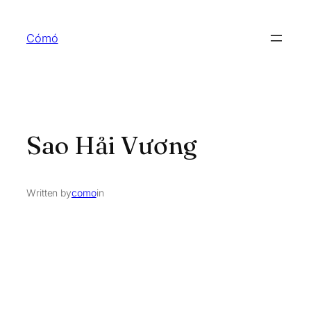
Skip
to
Cómó
content
Sao Hải Vương
Written by
como
in