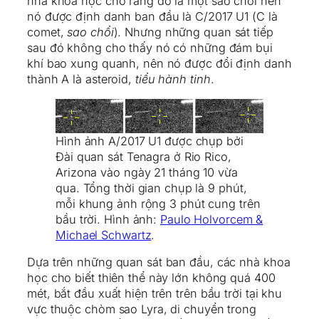
nhà khoa học cho rằng đó là một sao chổi nên
nó được định danh ban đầu là C/2017 U1 (C là
comet,
sao chổi
). Nhưng những quan sát tiếp
sau đó không cho thấy nó có những đám bụi
khí bao xung quanh, nên nó được đổi định danh
thành A là asteroid,
tiểu hành tinh
.
Hình ảnh A/2017 U1 được chụp bởi
Đài quan sát Tenagra ở Rio Rico,
Arizona vào ngày 21 tháng 10 vừa
qua. Tổng thời gian chụp là 9 phút,
mỗi khung ảnh rộng 3 phút cung trên
bầu trời. Hình ảnh:
Paulo Holvorcem &
Michael Schwartz
.
Dựa trên những quan sát ban đầu, các nhà khoa
học cho biết thiên thể này lớn không quá 400
mét, bắt đầu xuất hiện trên trên bầu trời tại khu
vực thuộc chòm sao Lyra, di chuyển trong